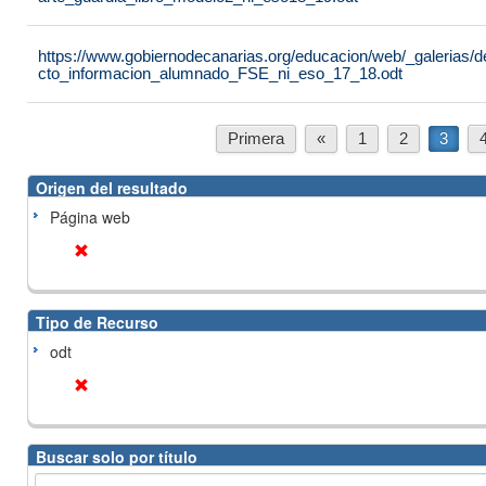
https://www.gobiernodecanarias.org/educacion/web/_galerias/
cto_informacion_alumnado_FSE_ni_eso_17_18.odt
Primera
«
1
2
3
Origen del resultado
Página web
Tipo de Recurso
odt
Buscar solo por título