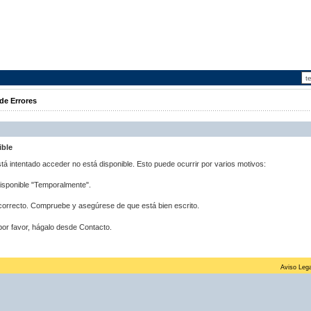
de Errores
ible
stá intentado acceder no está disponible. Esto puede ocurrir por varios motivos:
disponible "Temporalmente".
correcto. Compruebe y asegúrese de que está bien escrito.
por favor, hágalo desde Contacto.
Aviso Lega