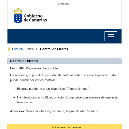
Contacto
Toggle
navigation
Está en:
Inicio
>
Control de Errores
Control de Errores
Error 500: Página no disponible
Lo sentimos, el portal al que está intentado acceder no está disponible. Esto
puede ocurrir por varios motivos:
El portal puede no estar disponible "Temporalmente".
Ha introducido un URL incorrecto. Compruebe y asegúrese de que está
bien escrito.
Atención:
Si desea informar, por favor, hágalo desde Contacto.
© Gobierno de Canarias