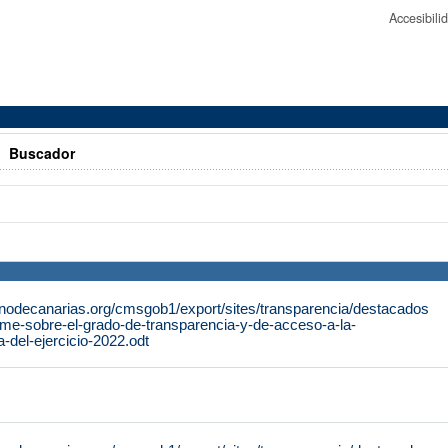
Accesibil
>
Buscador
rnodecanarias.org/cmsgob1/export/sites/transparencia/destacados
rme-sobre-el-grado-de-transparencia-y-de-acceso-a-la-
a-del-ejercicio-2022.odt