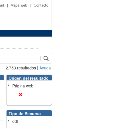
idad
|
Mapa web
|
Contacto
2.753
resultados
|
Ayuda
Origen del resultado
Página web
Tipo de Recurso
odt