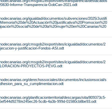
rnodecanarias.org/cmsgob1/export/sites/transparencia/destacados
220630-Informe-Transparencia-GobCan-2021.odt
rnodecanarias.org/igualdad/documentos/subvenciones/2025/Justifi
0Memoria%20de%20Actuación%20justificativa%20Promocion%20
cipación%20social%20de%20la%20mujer%20en%20Canarias%20
rnodecanarias.org/cmsgob2/export/sites/icigualdad/documentos/2
ecucion-y-justificacion-Fondos-ASI.odt
rnodecanarias.org/cmsgob2/export/sites/icigualdad/documentos/2
ALORACION-PROYECTOS-PEVG.odt
rnodecanarias.org/derechossociales/documentos/inclusionsocial/s
dhesion_para_su_cumplimentacion.odt
nodecanarias.org/planificacionterritorial/descargas/sita/809373c5-
5ef544d9278/e245ec26-5cdb-4a3b-999d-01580cb8be93.odt