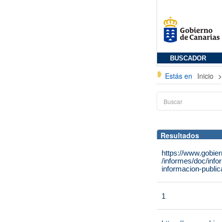
BUSCADOR
Estás en
Inicio
Resultados
https://www.gobie
/informes/doc/info
informacion-public
1