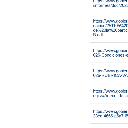
https://www.gobie
/informes/doc/20
https://www.gobie
cación/251105%2
de%20la%20parti
B.odt
https://www.gobie
026-Condiciones-ej
https://www.gobie
026-RUBRICA-V
https://www.gobie
egiss/Anexo_de_a
https://www.gobier
33cd-4666-a6a7-6