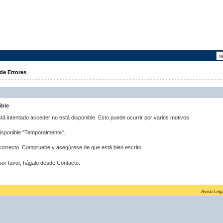
de Errores
ible
stá intentado acceder no está disponible. Esto puede ocurrir por varios motivos:
disponible "Temporalmente".
correcto. Compruebe y asegúrese de que está bien escrito.
por favor, hágalo desde Contacto.
Aviso Lega