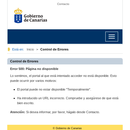
Contacto
Toggle
navigation
Está en:
Inicio
>
Control de Errores
Control de Errores
Error 500: Página no disponible
Lo sentimos, el portal al que está intentado acceder no está disponible. Esto
puede ocurrir por varios motivos:
El portal puede no estar disponible "Temporalmente".
Ha introducido un URL incorrecto. Compruebe y asegúrese de que está
bien escrito.
Atención:
Si desea informar, por favor, hágalo desde Contacto.
© Gobierno de Canarias