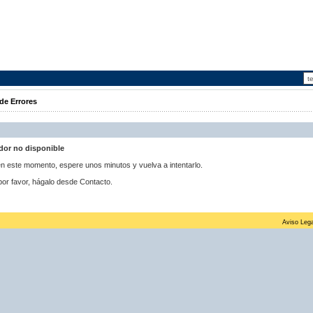
de Errores
idor no disponible
 en este momento, espere unos minutos y vuelva a intentarlo.
por favor, hágalo desde Contacto.
Aviso Lega