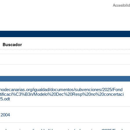
Accesibil
>
Buscador
rnodecanarias.org/igualdad/documentos/subvenciones/2025/Fond
tificaci%C3%B3n/Modelo%20Dec%20Resp%20no%20concertaci
.odt
e 2004