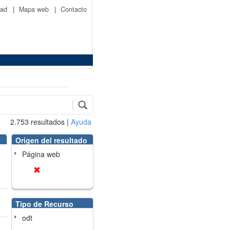
idad
|
Mapa web
|
Contacto
2.753
resultados
|
Ayuda
Origen del resultado
Página web
Tipo de Recurso
odt