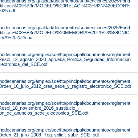
rnodecanarias.org/igualdad/documentos/subvenciones/2025/Fond
stificaci%C3%B3n/MODELO%20RELACI%C3%93N%20ECON%
25.odt
rnodecanarias.org/igualdad/documentos/subvenciones/2025/Fond
stificaci%C3%B3n/MODELO%20MEMORIA%20T%C3%89CNIC
IVA%202025.odt
rnodecanarias.org/empleo/sce/ftp/principal/documentos/reglament
Resol_12_agosto_2020_aprueba_Politica_Seguridad_Informacion
lectronica_del_SCE.odt
rnodecanarias.org/empleo/sce/ftp/principal/documentos/reglament
Orden_16_julio_2012_crea_sede_y_registro_electronico_SCE.odt
rnodecanarias.org/empleo/sce/ftp/principal/documentos/reglament
Resol_18_noviembre_2016_sustitucio_-
lon_de_anuncios_sede_electronica_SCE.odt
rnodecanarias.org/empleo/sce/ftp/principal/documentos/reglament
Orden_21_julio_2008_Reg_solicit_subv_SCE-.odt