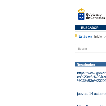
BUSCADOR
Estás en
Inicio
Resultados
https://www.gobie
os%20ASI%20Jus
%C3%B3n%202025
jueves, 14 octubr