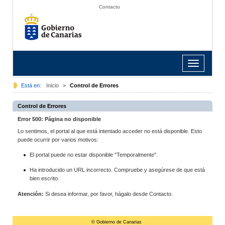
Contacto
Toggle
navigation
Está en:
Inicio
>
Control de Errores
Control de Errores
Error 500: Página no disponible
Lo sentimos, el portal al que está intentado acceder no está disponible. Esto
puede ocurrir por varios motivos:
El portal puede no estar disponible "Temporalmente".
Ha introducido un URL incorrecto. Compruebe y asegúrese de que está
bien escrito.
Atención:
Si desea informar, por favor, hágalo desde Contacto.
© Gobierno de Canarias