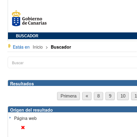
BUSCADOR
Estás en
Inicio
>
Buscador
Resultados
Primera
«
8
9
10
1
Origen del resultado
Página web