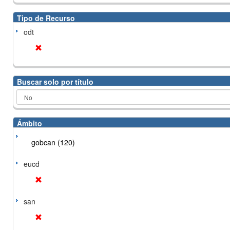
Tipo de Recurso
odt
Buscar solo por título
Ámbito
gobcan (120)
eucd
san