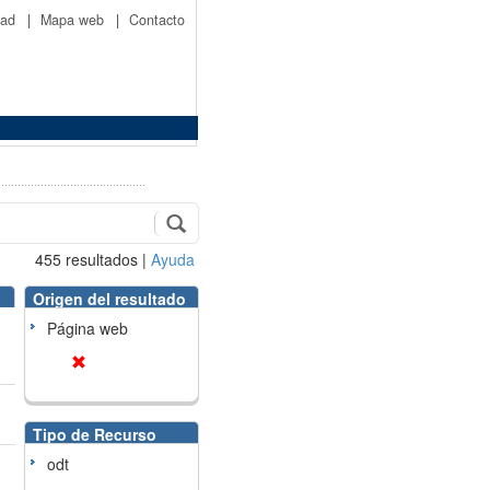
idad
|
Mapa web
|
Contacto
455
resultados
|
Ayuda
Origen del resultado
Página web
Tipo de Recurso
odt