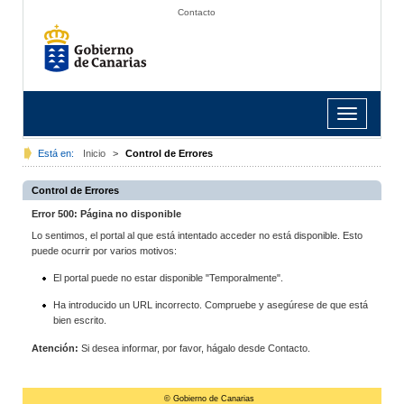
Contacto
Toggle
navigation
Está en:
Inicio
>
Control de Errores
Control de Errores
Error 500: Página no disponible
Lo sentimos, el portal al que está intentado acceder no está disponible. Esto
puede ocurrir por varios motivos:
El portal puede no estar disponible "Temporalmente".
Ha introducido un URL incorrecto. Compruebe y asegúrese de que está
bien escrito.
Atención:
Si desea informar, por favor, hágalo desde Contacto.
© Gobierno de Canarias