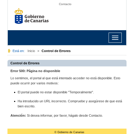
Contacto
Toggle
navigation
Está en:
Inicio
>
Control de Errores
Control de Errores
Error 500: Página no disponible
Lo sentimos, el portal al que está intentado acceder no está disponible. Esto
puede ocurrir por varios motivos:
El portal puede no estar disponible "Temporalmente".
Ha introducido un URL incorrecto. Compruebe y asegúrese de que está
bien escrito.
Atención:
Si desea informar, por favor, hágalo desde Contacto.
© Gobierno de Canarias