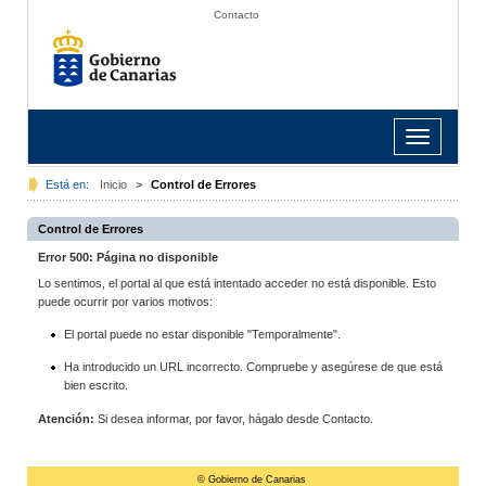
Contacto
Toggle
navigation
Está en:
Inicio
>
Control de Errores
Control de Errores
Error 500: Página no disponible
Lo sentimos, el portal al que está intentado acceder no está disponible. Esto
puede ocurrir por varios motivos:
El portal puede no estar disponible "Temporalmente".
Ha introducido un URL incorrecto. Compruebe y asegúrese de que está
bien escrito.
Atención:
Si desea informar, por favor, hágalo desde Contacto.
© Gobierno de Canarias