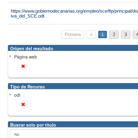
https://www.gobiernodecanarias.org/empleo/sce/ftp/principal
iva_del_SCE.odt
Primera
«
1
2
3
Origen del resultado
Página web
Tipo de Recurso
odt
Buscar solo por título