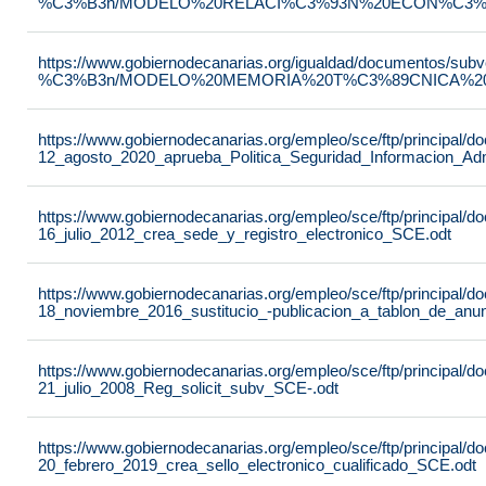
%C3%B3n/MODELO%20RELACI%C3%93N%20ECON%C3%93
https://www.gobiernodecanarias.org/igualdad/documentos/su
%C3%B3n/MODELO%20MEMORIA%20T%C3%89CNICA%20JU
https://www.gobiernodecanarias.org/empleo/sce/ftp/principal
12_agosto_2020_aprueba_Politica_Seguridad_Informacion_Adm
https://www.gobiernodecanarias.org/empleo/sce/ftp/principal
16_julio_2012_crea_sede_y_registro_electronico_SCE.odt
https://www.gobiernodecanarias.org/empleo/sce/ftp/principal
18_noviembre_2016_sustitucio_-publicacion_a_tablon_de_anu
https://www.gobiernodecanarias.org/empleo/sce/ftp/principal
21_julio_2008_Reg_solicit_subv_SCE-.odt
https://www.gobiernodecanarias.org/empleo/sce/ftp/principal
20_febrero_2019_crea_sello_electronico_cualificado_SCE.odt