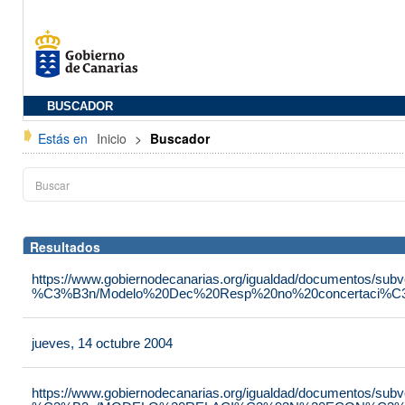
BUSCADOR
Estás en
Inicio
>
Buscador
Resultados
https://www.gobiernodecanarias.org/igualdad/documentos/su
%C3%B3n/Modelo%20Dec%20Resp%20no%20concertaci%C3
jueves, 14 octubre 2004
https://www.gobiernodecanarias.org/igualdad/documentos/su