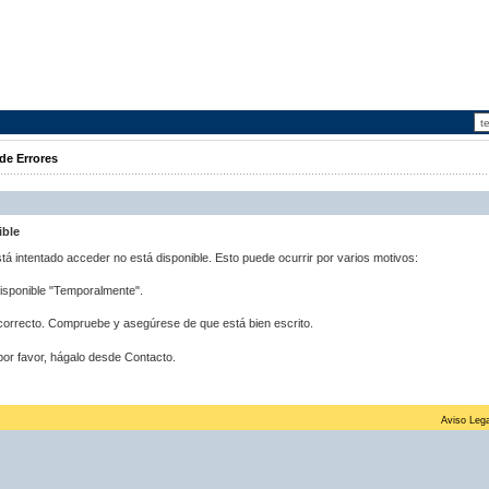
de Errores
ible
stá intentado acceder no está disponible. Esto puede ocurrir por varios motivos:
disponible "Temporalmente".
correcto. Compruebe y asegúrese de que está bien escrito.
por favor, hágalo desde Contacto.
Aviso Lega