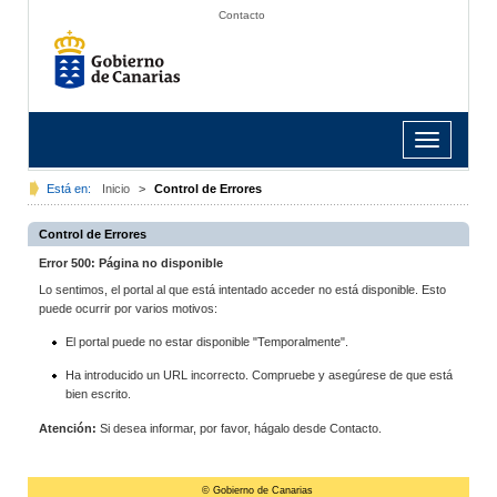
Contacto
Toggle
navigation
Está en:
Inicio
>
Control de Errores
Control de Errores
Error 500: Página no disponible
Lo sentimos, el portal al que está intentado acceder no está disponible. Esto
puede ocurrir por varios motivos:
El portal puede no estar disponible "Temporalmente".
Ha introducido un URL incorrecto. Compruebe y asegúrese de que está
bien escrito.
Atención:
Si desea informar, por favor, hágalo desde Contacto.
© Gobierno de Canarias