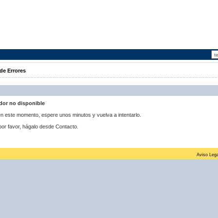
de Errores
idor no disponible
 en este momento, espere unos minutos y vuelva a intentarlo.
por favor, hágalo desde Contacto.
Aviso Lega