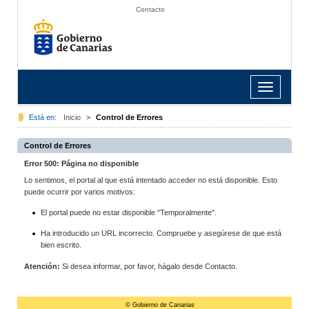
Contacto
Toggle
navigation
Está en:
Inicio
>
Control de Errores
Control de Errores
Error 500: Página no disponible
Lo sentimos, el portal al que está intentado acceder no está disponible. Esto
puede ocurrir por varios motivos:
El portal puede no estar disponible "Temporalmente".
Ha introducido un URL incorrecto. Compruebe y asegúrese de que está
bien escrito.
Atención:
Si desea informar, por favor, hágalo desde Contacto.
© Gobierno de Canarias