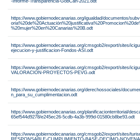
-Informe-Transparencia-GobCan-2021.odt
https://www.gobiernodecanarias.org/igualdad/documentos/su
oria%20de%20Actuación%20justificativa%20Promocion%20de
%20mujer%20en%20Canarias%20B.odt
https://www.gobiernodecanarias.org/cmsgob2/export/sites/ici
ejecucion-y-justificacion-Fondos-ASI.odt
https://www.gobiernodecanarias.org/cmsgob2/export/sites/ic
VALORACION-PROYECTOS-PEVG.odt
https://www.gobiernodecanarias.org/derechossociales/documen
n_para_su_cumplimentacion.odt
https://www.gobiernodecanarias.org/planificacionterritorial/de
65ef544d9278/e245ec26-5cdb-4a3b-999d-01580cb8be93.odt
https://www.gobiernodecanarias.org/cmsgob2/export/sites/t
RESPONSABLE-CUMPLIMIENTO-BASE-DECIMO-NOVENA-_