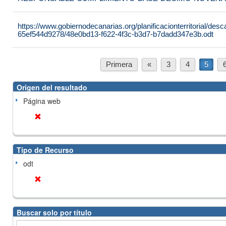
https://www.gobiernodecanarias.org/planificacionterritorial/de
65ef544d9278/48e0bd13-f622-4f3c-b3d7-b7dadd347e3b.odt
Primera
«
3
4
5
Origen del resultado
Página web
Tipo de Recurso
odt
Buscar solo por título