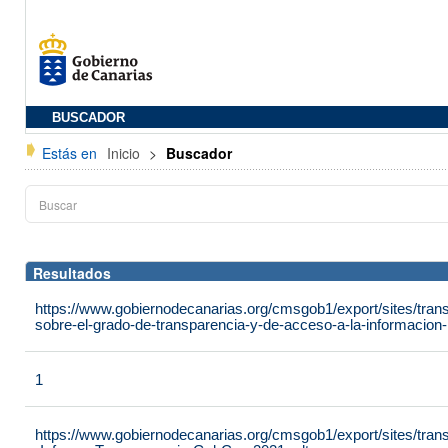
BUSCADOR
Estás en
Inicio
>
Buscador
Resultados
https://www.gobiernodecanarias.org/cmsgob1/export/sites/tran
sobre-el-grado-de-transparencia-y-de-acceso-a-la-informacion-p
1
https://www.gobiernodecanarias.org/cmsgob1/export/sites/tra