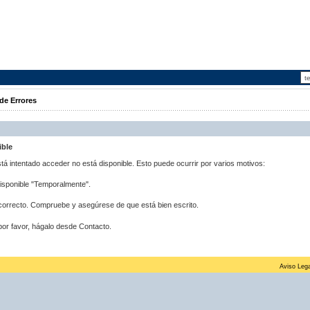
de Errores
ible
stá intentado acceder no está disponible. Esto puede ocurrir por varios motivos:
disponible "Temporalmente".
correcto. Compruebe y asegúrese de que está bien escrito.
por favor, hágalo desde Contacto.
Aviso Lega