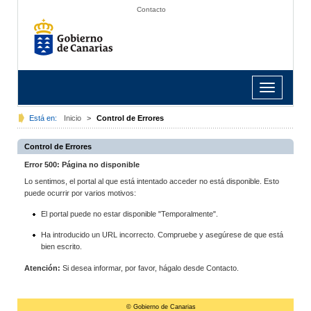
Contacto
Toggle
navigation
Está en:
Inicio
>
Control de Errores
Control de Errores
Error 500: Página no disponible
Lo sentimos, el portal al que está intentado acceder no está disponible. Esto
puede ocurrir por varios motivos:
El portal puede no estar disponible "Temporalmente".
Ha introducido un URL incorrecto. Compruebe y asegúrese de que está
bien escrito.
Atención:
Si desea informar, por favor, hágalo desde Contacto.
© Gobierno de Canarias