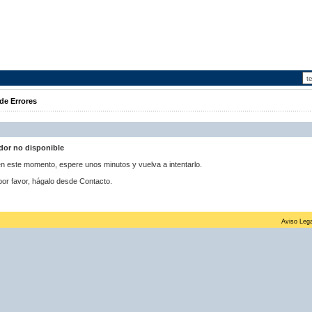
de Errores
idor no disponible
 en este momento, espere unos minutos y vuelva a intentarlo.
por favor, hágalo desde Contacto.
Aviso Lega