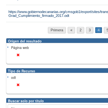
https://www.gobiernodecanarias.org/cmsgob1/export/sites/tran
Grad_Cumplimiento_firmado_2017.odt
Primera
«
2
3
4
Origen del resultado
Página web
Tipo de Recurso
odt
Buscar solo por título