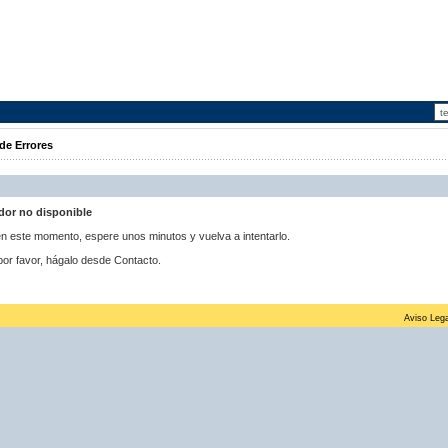
de Errores
idor no disponible
 en este momento, espere unos minutos y vuelva a intentarlo.
por favor, hágalo desde Contacto.
Aviso Lega