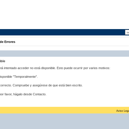
de Errores
ible
stá intentado acceder no está disponible. Esto puede ocurrir por varios motivos:
disponible "Temporalmente".
correcto. Compruebe y asegúrese de que está bien escrito.
por favor, hágalo desde Contacto.
Aviso Lega