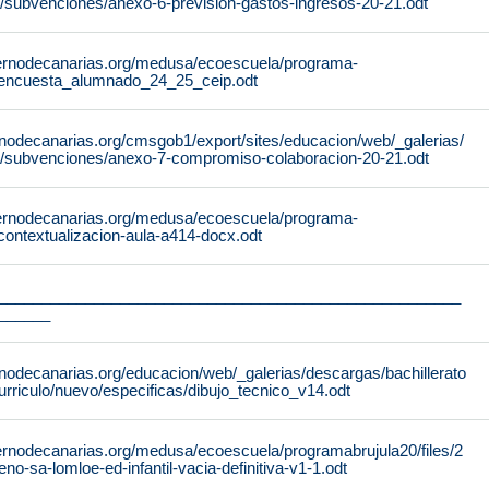
/subvenciones/anexo-6-prevision-gastos-ingresos-20-21.odt
ernodecanarias.org/medusa/ecoescuela/programa-
4/encuesta_alumnado_24_25_ceip.odt
rnodecanarias.org/cmsgob1/export/sites/educacion/web/_galerias/
/subvenciones/anexo-7-compromiso-colaboracion-20-21.odt
ernodecanarias.org/medusa/ecoescuela/programa-
/contextualizacion-aula-a414-docx.odt
_____________________________________________________
______
nodecanarias.org/educacion/web/_galerias/descargas/bachillerato
urriculo/nuevo/especificas/dibujo_tecnico_v14.odt
ernodecanarias.org/medusa/ecoescuela/programabrujula20/files/2
seno-sa-lomloe-ed-infantil-vacia-definitiva-v1-1.odt