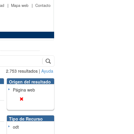
idad
|
Mapa web
|
Contacto
2.753
resultados
|
Ayuda
Origen del resultado
Página web
Tipo de Recurso
odt