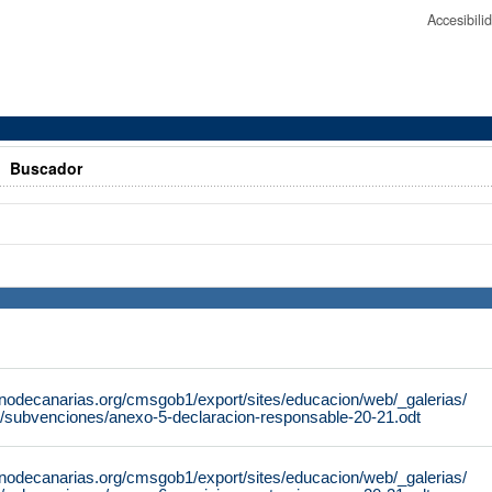
Accesibil
>
Buscador
rnodecanarias.org/cmsgob1/export/sites/educacion/web/_galerias/
/subvenciones/anexo-5-declaracion-responsable-20-21.odt
rnodecanarias.org/cmsgob1/export/sites/educacion/web/_galerias/