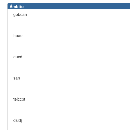
Ámbito
gobcan
hpae
eucd
san
telccpt
dsidj