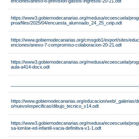
enciones/anexo-6-prevision-gastos-ingresos-20-21.odt
https://www3.gobiernodecanarias.org/medusa/ecoescuela/pro
proa/files/2025/04/encuesta_alumnado_24_25_ceip.odt
https://www.gobiernodecanarias.org/cmsgob1/export/sites/edu
enciones/anexo-7-compromiso-colaboracion-20-21.odt
https://www3.gobiernodecanarias.org/medusa/ecoescuela/progra
aula-a414-docx.odt
___________________________________________________
https://www.gobiernodecanarias.org/educacion/web/_galerias/de
o/nuevo/especificas/dibujo_tecnico_v14.odt
https://www3.gobiernodecanarias.org/medusa/ecoescuela/program
sa-lomloe-ed-infantil-vacia-definitiva-v1-1.odt