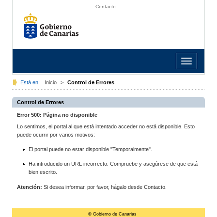
Contacto
Toggle
navigation
Está en:
Inicio
>
Control de Errores
Control de Errores
Error 500: Página no disponible
Lo sentimos, el portal al que está intentado acceder no está disponible. Esto
puede ocurrir por varios motivos:
El portal puede no estar disponible "Temporalmente".
Ha introducido un URL incorrecto. Compruebe y asegúrese de que está
bien escrito.
Atención:
Si desea informar, por favor, hágalo desde Contacto.
© Gobierno de Canarias