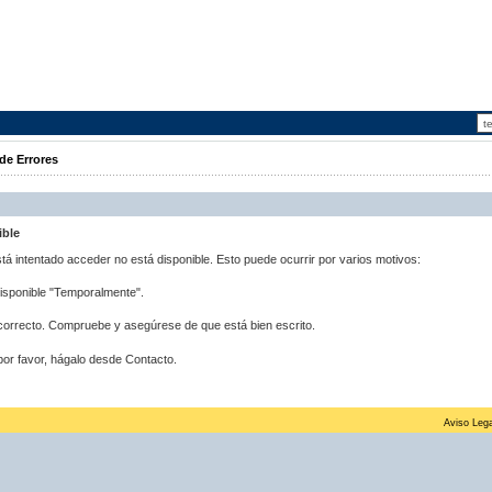
de Errores
ible
stá intentado acceder no está disponible. Esto puede ocurrir por varios motivos:
disponible "Temporalmente".
correcto. Compruebe y asegúrese de que está bien escrito.
por favor, hágalo desde Contacto.
Aviso Lega