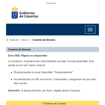
Contacto
Toggle
navigation
Está en:
Inicio
>
Control de Errores
Control de Errores
Error 500: Página no disponible
Lo sentimos, el portal al que está intentado acceder no está disponible. Esto
puede ocurrir por varios motivos:
El portal puede no estar disponible "Temporalmente".
Ha introducido un URL incorrecto. Compruebe y asegúrese de que está
bien escrito.
Atención:
Si desea informar, por favor, hágalo desde Contacto.
© Gobierno de Canarias