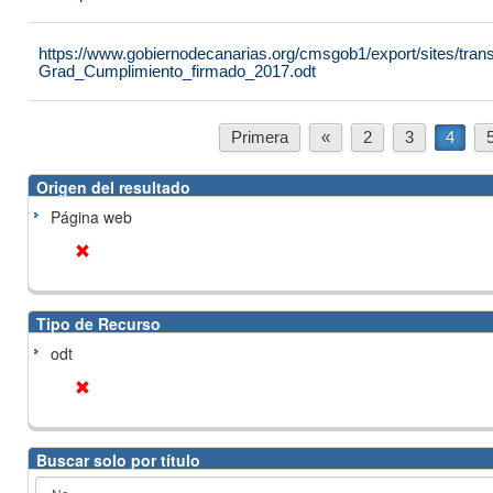
https://www.gobiernodecanarias.org/cmsgob1/export/sites/tran
Grad_Cumplimiento_firmado_2017.odt
Primera
«
2
3
4
Origen del resultado
Página web
Tipo de Recurso
odt
Buscar solo por título