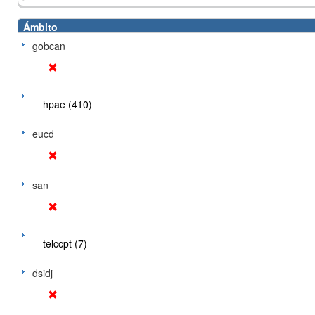
Ámbito
gobcan
hpae (410)
eucd
san
telccpt (7)
dsidj