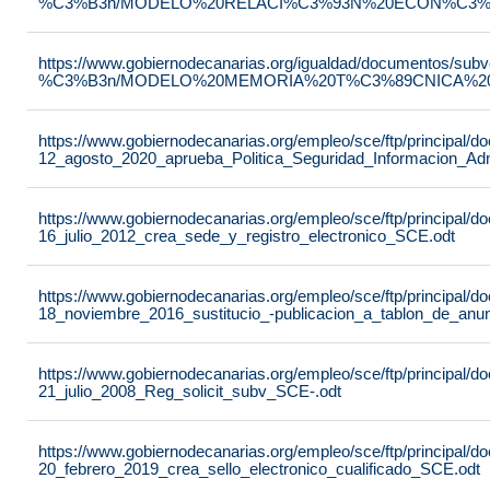
%C3%B3n/MODELO%20RELACI%C3%93N%20ECON%C3%93
https://www.gobiernodecanarias.org/igualdad/documentos/su
%C3%B3n/MODELO%20MEMORIA%20T%C3%89CNICA%20JU
https://www.gobiernodecanarias.org/empleo/sce/ftp/principal
12_agosto_2020_aprueba_Politica_Seguridad_Informacion_Adm
https://www.gobiernodecanarias.org/empleo/sce/ftp/principal
16_julio_2012_crea_sede_y_registro_electronico_SCE.odt
https://www.gobiernodecanarias.org/empleo/sce/ftp/principal
18_noviembre_2016_sustitucio_-publicacion_a_tablon_de_anu
https://www.gobiernodecanarias.org/empleo/sce/ftp/principal
21_julio_2008_Reg_solicit_subv_SCE-.odt
https://www.gobiernodecanarias.org/empleo/sce/ftp/principal
20_febrero_2019_crea_sello_electronico_cualificado_SCE.odt