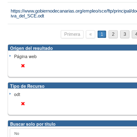
https://www.gobiernodecanarias.org/empleo/sce/ftp/principal
iva_del_SCE.odt
Primera
«
1
2
3
Origen del resultado
Página web
Tipo de Recurso
odt
Buscar solo por título