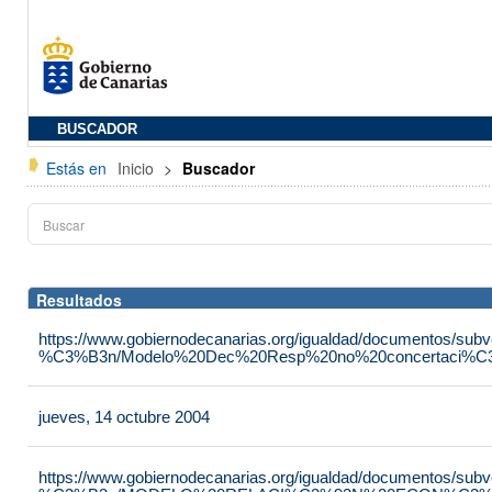
BUSCADOR
Estás en
Inicio
>
Buscador
Resultados
https://www.gobiernodecanarias.org/igualdad/documentos/su
%C3%B3n/Modelo%20Dec%20Resp%20no%20concertaci%C3
jueves, 14 octubre 2004
https://www.gobiernodecanarias.org/igualdad/documentos/su