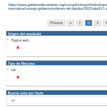
https://www.gobiernodecanarias.org/cmsgob1/export/sites/tran
normativa/consejo-gobierno/ordenes-del-dia/doc/2022/abril/17-or
Primera
«
1
2
3
Origen del resultado
Página web
Tipo de Recurso
odt
Buscar solo por título