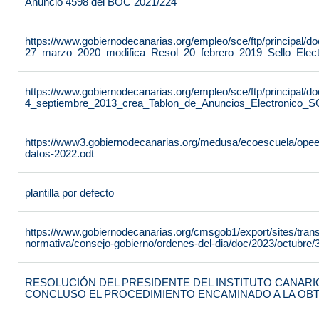
Anuncio 4598 del BOC 2021/224
https://www.gobiernodecanarias.org/empleo/sce/ftp/principal
27_marzo_2020_modifica_Resol_20_febrero_2019_Sello_Elect
https://www.gobiernodecanarias.org/empleo/sce/ftp/principal
4_septiembre_2013_crea_Tablon_de_Anuncios_Electronico_S
https://www3.gobiernodecanarias.org/medusa/ecoescuela/opeec/f
datos-2022.odt
plantilla por defecto
https://www.gobiernodecanarias.org/cmsgob1/export/sites/tran
normativa/consejo-gobierno/ordenes-del-dia/doc/2023/octubre/3
RESOLUCIÓN DEL PRESIDENTE DEL INSTITUTO CANARIO
CONCLUSO EL PROCEDIMIENTO ENCAMINADO A LA OB