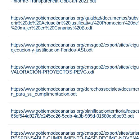
-Informe-Transparencia-GobCan-2021.odt
https://www.gobiernodecanarias.org/igualdad/documentos/su
oria%20de%20Actuación%20justificativa%20Promocion%20de
%20mujer%20en%20Canarias%20B.odt
https://www.gobiernodecanarias.org/cmsgob2/export/sites/ici
ejecucion-y-justificacion-Fondos-ASI.odt
https://www.gobiernodecanarias.org/cmsgob2/export/sites/ic
VALORACION-PROYECTOS-PEVG.odt
https://www.gobiernodecanarias.org/derechossociales/documen
n_para_su_cumplimentacion.odt
https://www.gobiernodecanarias.org/planificacionterritorial/de
65ef544d9278/e245ec26-5cdb-4a3b-999d-01580cb8be93.odt
https://www.gobiernodecanarias.org/cmsgob2/export/sites/t
RESPONSABLE-CUMPLIMIENTO-BASE-DECIMO-NOVENA-_