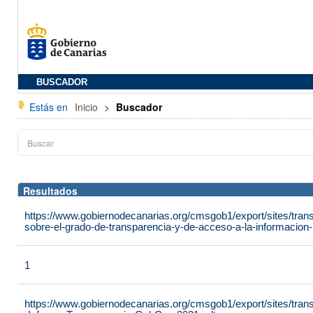
BUSCADOR
Estás en
Inicio
>
Buscador
Resultados
https://www.gobiernodecanarias.org/cmsgob1/export/sites/tran
sobre-el-grado-de-transparencia-y-de-acceso-a-la-informacion-p
1
https://www.gobiernodecanarias.org/cmsgob1/export/sites/tra