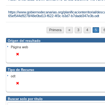
https://www.gobiernodecanarias.org/planificacionterritorial/de
65ef544d9278/48e0bd13-f622-4f3c-b3d7-b7dadd347e3b.odt
Primera
«
3
4
5
Origen del resultado
Página web
Tipo de Recurso
odt
Buscar solo por título