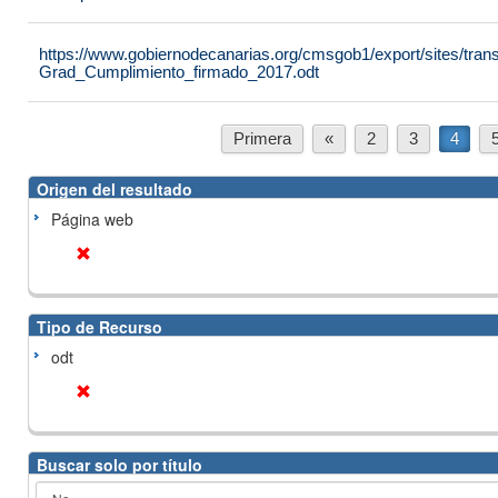
https://www.gobiernodecanarias.org/cmsgob1/export/sites/tran
Grad_Cumplimiento_firmado_2017.odt
Primera
«
2
3
4
Origen del resultado
Página web
Tipo de Recurso
odt
Buscar solo por título