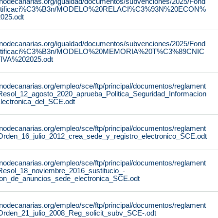
rnodecanarias.org/igualdad/documentos/subvenciones/2025/Fond
stificaci%C3%B3n/MODELO%20RELACI%C3%93N%20ECON%
25.odt
rnodecanarias.org/igualdad/documentos/subvenciones/2025/Fond
stificaci%C3%B3n/MODELO%20MEMORIA%20T%C3%89CNIC
IVA%202025.odt
rnodecanarias.org/empleo/sce/ftp/principal/documentos/reglament
Resol_12_agosto_2020_aprueba_Politica_Seguridad_Informacion
lectronica_del_SCE.odt
rnodecanarias.org/empleo/sce/ftp/principal/documentos/reglament
Orden_16_julio_2012_crea_sede_y_registro_electronico_SCE.odt
rnodecanarias.org/empleo/sce/ftp/principal/documentos/reglament
Resol_18_noviembre_2016_sustitucio_-
lon_de_anuncios_sede_electronica_SCE.odt
rnodecanarias.org/empleo/sce/ftp/principal/documentos/reglament
Orden_21_julio_2008_Reg_solicit_subv_SCE-.odt