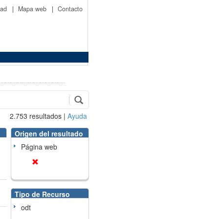
idad
|
Mapa web
|
Contacto
2.753
resultados
|
Ayuda
Origen del resultado
Página web
Tipo de Recurso
odt