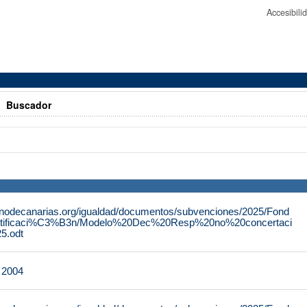
Accesibil
>
Buscador
rnodecanarias.org/igualdad/documentos/subvenciones/2025/Fond
tificaci%C3%B3n/Modelo%20Dec%20Resp%20no%20concertaci
.odt
e 2004