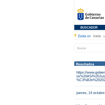
BUSCADOR
Estás en
Inicio
Resultados
https://www.gobie
os%20ASI%20Jus
%C3%B3n%202025
jueves, 14 octubr