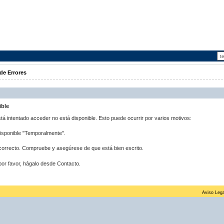
de Errores
ible
stá intentado acceder no está disponible. Esto puede ocurrir por varios motivos:
disponible "Temporalmente".
correcto. Compruebe y asegúrese de que está bien escrito.
por favor, hágalo desde Contacto.
Aviso Lega