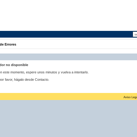
de Errores
idor no disponible
 en este momento, espere unos minutos y vuelva a intentarlo.
por favor, hágalo desde Contacto.
Aviso Lega