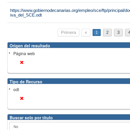
https://www.gobiernodecanarias.org/empleo/sce/ftp/principal
iva_del_SCE.odt
Primera
«
1
2
3
Origen del resultado
Página web
Tipo de Recurso
odt
Buscar solo por título