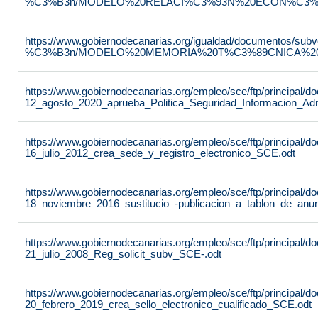
%C3%B3n/MODELO%20RELACI%C3%93N%20ECON%C3%93
https://www.gobiernodecanarias.org/igualdad/documentos/su
%C3%B3n/MODELO%20MEMORIA%20T%C3%89CNICA%20JU
https://www.gobiernodecanarias.org/empleo/sce/ftp/principal
12_agosto_2020_aprueba_Politica_Seguridad_Informacion_Adm
https://www.gobiernodecanarias.org/empleo/sce/ftp/principal
16_julio_2012_crea_sede_y_registro_electronico_SCE.odt
https://www.gobiernodecanarias.org/empleo/sce/ftp/principal
18_noviembre_2016_sustitucio_-publicacion_a_tablon_de_anu
https://www.gobiernodecanarias.org/empleo/sce/ftp/principal
21_julio_2008_Reg_solicit_subv_SCE-.odt
https://www.gobiernodecanarias.org/empleo/sce/ftp/principal
20_febrero_2019_crea_sello_electronico_cualificado_SCE.odt