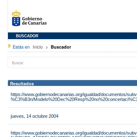
BUSCADOR
Estás en
Inicio
>
Buscador
Resultados
https://www.gobiernodecanarias.org/igualdad/documentos/su
%C3%B3n/Modelo%20Dec%20Resp%20no%20concertaci%C3
jueves, 14 octubre 2004
https://www.gobiernodecanarias.org/igualdad/documentos/su