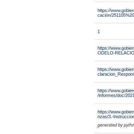
https://www.gobie
cación/251105%2
1
https://www.gobie
ODELO-RELACIO
https://www.gobie
claracion_Respons
https://www.gobie
/informes/doc/202
https://www.gobier
nzas/3.-Instrucci
generated by pyth