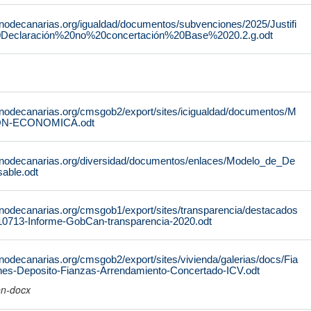
rnodecanarias.org/igualdad/documentos/subvenciones/2025/Justifi
0Declaración%20no%20concertación%20Base%2020.2.g.odt
rnodecanarias.org/cmsgob2/export/sites/icigualdad/documentos/M
N-ECONOMICA.odt
rnodecanarias.org/diversidad/documentos/enlaces/Modelo_de_De
able.odt
rnodecanarias.org/cmsgob1/export/sites/transparencia/destacados
10713-Informe-GobCan-transparencia-2020.odt
nodecanarias.org/cmsgob2/export/sites/vivienda/galerias/docs/Fia
ones-Deposito-Fianzas-Arrendamiento-Concertado-ICV.odt
on-docx