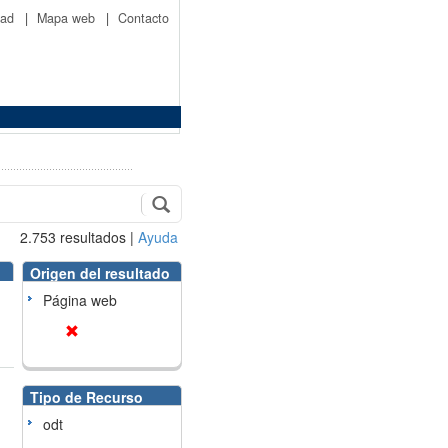
idad
|
Mapa web
|
Contacto
2.753
resultados
|
Ayuda
Origen del resultado
Página web
Tipo de Recurso
odt