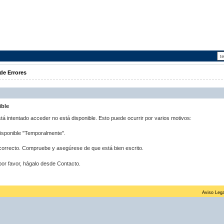
de Errores
ible
stá intentado acceder no está disponible. Esto puede ocurrir por varios motivos:
disponible "Temporalmente".
correcto. Compruebe y asegúrese de que está bien escrito.
por favor, hágalo desde Contacto.
Aviso Lega