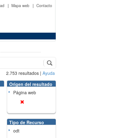
idad
|
Mapa web
|
Contacto
2.753
resultados
|
Ayuda
Origen del resultado
Página web
Tipo de Recurso
odt