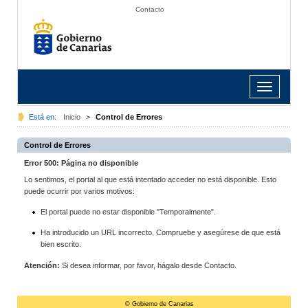
Contacto
Toggle
navigation
Está en:
Inicio
>
Control de Errores
Control de Errores
Error 500: Página no disponible
Lo sentimos, el portal al que está intentado acceder no está disponible. Esto
puede ocurrir por varios motivos:
El portal puede no estar disponible "Temporalmente".
Ha introducido un URL incorrecto. Compruebe y asegúrese de que está
bien escrito.
Atención:
Si desea informar, por favor, hágalo desde Contacto.
© Gobierno de Canarias