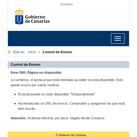
Contacto
Toggle
navigation
Está en:
Inicio
>
Control de Errores
Control de Errores
Error 500: Página no disponible
Lo sentimos, el portal al que está intentado acceder no está disponible. Esto
puede ocurrir por varios motivos:
El portal puede no estar disponible "Temporalmente".
Ha introducido un URL incorrecto. Compruebe y asegúrese de que está
bien escrito.
Atención:
Si desea informar, por favor, hágalo desde Contacto.
© Gobierno de Canarias