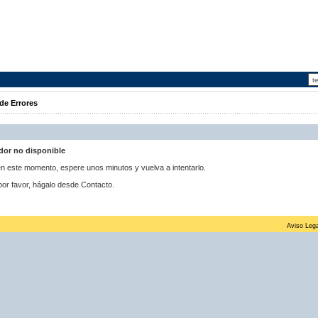
de Errores
idor no disponible
 en este momento, espere unos minutos y vuelva a intentarlo.
por favor, hágalo desde Contacto.
Aviso Lega