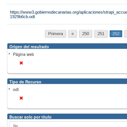
https://www3.gobiernodecanarias.org/aplicaciones/strapi_ac
1929b6cb.odt
Primera
«
250
251
252
Origen del resultado
Página web
Tipo de Recurso
odt
Buscar solo por título