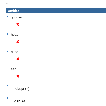
Ámbito
gobcan
hpae
eucd
san
telccpt (7)
dsidj (4)