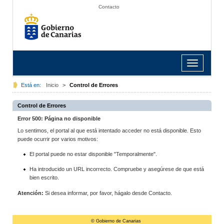
Contacto
Toggle
navigation
Está en:
Inicio
>
Control de Errores
Control de Errores
Error 500: Página no disponible
Lo sentimos, el portal al que está intentado acceder no está disponible. Esto
puede ocurrir por varios motivos:
El portal puede no estar disponible "Temporalmente".
Ha introducido un URL incorrecto. Compruebe y asegúrese de que está
bien escrito.
Atención:
Si desea informar, por favor, hágalo desde Contacto.
© Gobierno de Canarias