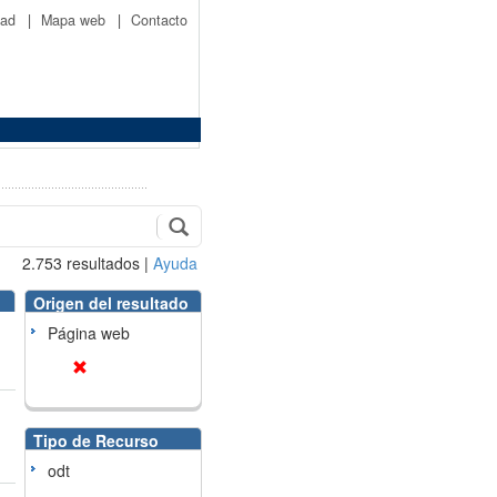
idad
|
Mapa web
|
Contacto
2.753
resultados
|
Ayuda
Origen del resultado
Página web
Tipo de Recurso
odt