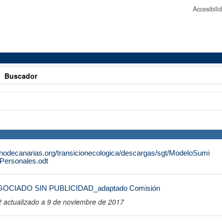
Accesibil
>
Buscador
rnodecanarias.org/transicionecologica/descargas/sgt/ModeloSumi
Personales.odt
GOCIADO SIN PUBLICIDAD_adaptado Comisión
actualizado a 9 de noviembre de 2017