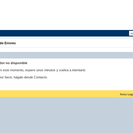
de Errores
idor no disponible
 en este momento, espere unos minutos y vuelva a intentarlo.
por favor, hágalo desde Contacto.
Aviso Lega